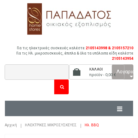
Για τις ηλεκτρικές συσκευές καλέστε
2105143998 & 2105157210
Για τις Ηλ. μικροσυσκευές, έπιπλα & όλα τα υπόλοιπα είδη καλέστε
2105143954
ΚΑΛΆΘΙ
Λογαρια
προϊόν -
0,00 €
Αρχική
ΗΛΕΚΤΡΙΚΕΣ ΜΙΚΡΟΣΥΣΚΕΥΕΣ
Ηλ. BBQ