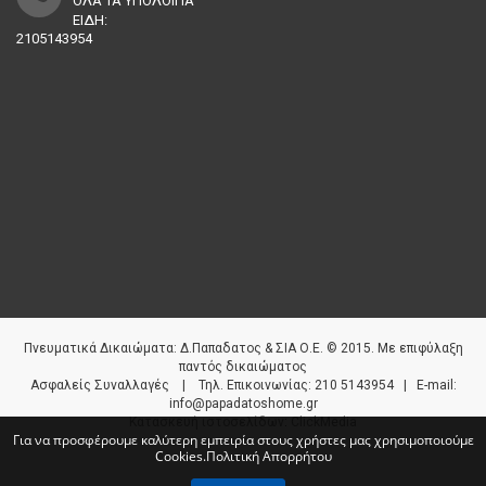
ΟΛΑ ΤΑ ΥΠΟΛΟΙΠΑ
ΕΙΔΗ:
2105143954
Πνευματικά Δικαιώματα: Δ.Παπαδατος & ΣΙΑ Ο.Ε. © 2015. Με επιφύλαξη
παντός δικαιώματος
Aσφαλείς Συναλλαγές | Τηλ. Επικοινωνίας: 210 5143954 | E-mail:
info@papadatoshome.gr
Κατασκευή ιστοσελίδων
:
ClickMedia
Για να προσφέρουμε καλύτερη εμπειρία στους χρήστες μας χρησιμοποιούμε
Cookies.
Πολιτική Απορρήτου