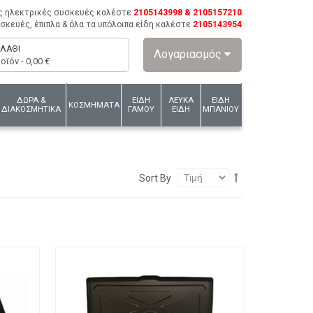
ις ηλεκτρικές συσκευές καλέστε
2105143998 & 2105157210
συσκευές, έπιπλα & όλα τα υπόλοιπα είδη καλέστε
2105143954
ΛΆΘΙ
Λογαριασμός
οϊόν -
0,00 €
ΔΩΡΑ &
ΕΙΔΗ
ΛΕΥΚΑ
ΕΙΔΗ
ΚΟΣΜΗΜΑΤΑ
ΔΙΑΚΟΣΜΗΤΙΚΑ
ΓΑΜΟΥ
ΕΙΔΗ
ΜΠΑΝΙΟΥ
Sort By