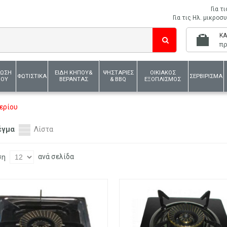
Για τ
Για τις Ηλ. μικρο
ΚΑ
πρ
ΛΩΣΗ
ΕΙΔΗ ΚΗΠΟΥ&
ΨΗΣΤΑΡΙΕΣ
ΟΙΚΙΑΚΟΣ
ΦΩΤΙΣΤΙΚΑ
ΣΕΡΒΙΡΙΣΜΑ
ΙΟΥ
ΒΕΡΑΝΤΑΣ
& BBQ
ΕΞΟΠΛΙΣΜΟΣ
ερίου
έγμα
Λίστα
ανά σελίδα
ση