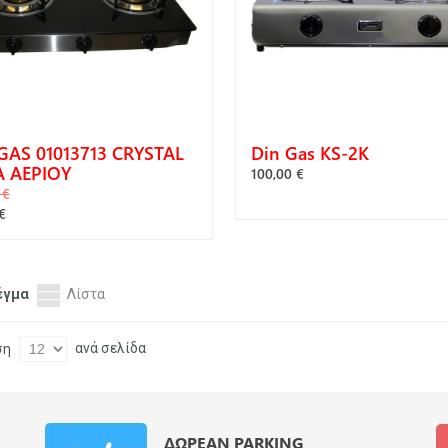
GAS 01013713 CRYSTAL
Din Gas KS-2K
Α ΑΕΡΙΟΥ
100,00 €
 €
€
ΓΟΡΆ
έγμα
Λίστα
ανά σελίδα
ση
ΔΩΡΕΆΝ PARKING