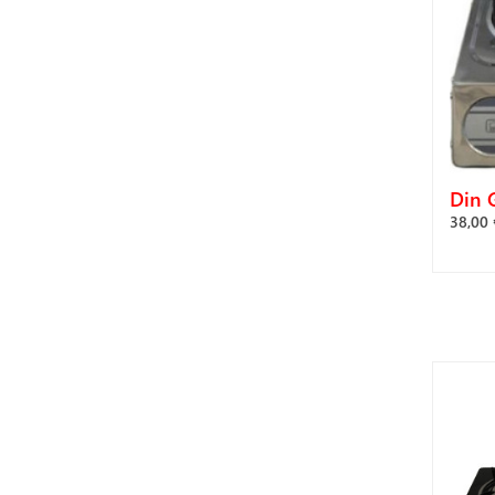
Din G
38,00 
Α