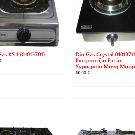
as KS 1 (01013701)
Din Gas Crystal 0101371
Επιτραπέζια Εστία
€
Υγραερίου Μονή Μαύ
60,00 €
ΓΟΡΆ
ΑΓΟΡΆ