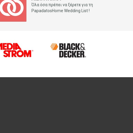
Όλα όσα πρέπει να ξέρετε για τη
PapadatosHome Wedding List !