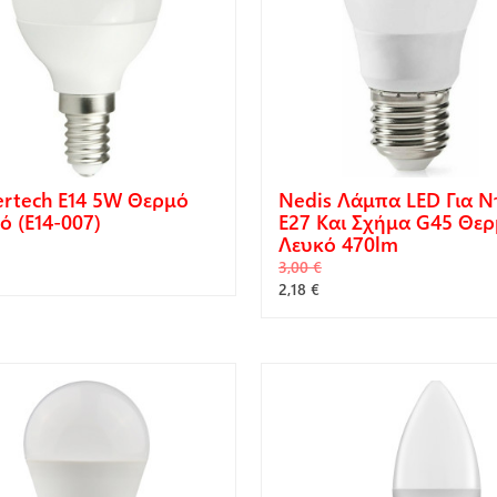
rtech E14 5W Θερμό
Nedis Λάμπα LED Για Ν
ό (E14-007)
E27 Και Σχήμα G45 Θε
Λευκό 470lm
3,00 €
2,18 €
ΓΟΡΆ
ΑΓΟΡΆ