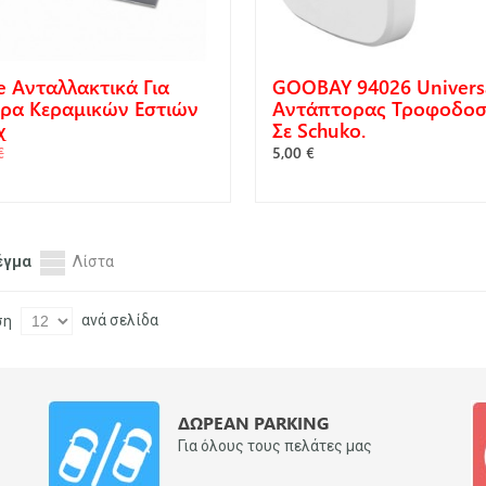
e Ανταλλακτικά Για
GOOBAY 94026 Univers
ρα Κεραμικών Εστιών
Αντάπτορας Τροφοδοσ
χ
Σε Schuko.
€
5,00 €
ΓΟΡΆ
ΑΓΟΡΆ
έγμα
Λίστα
ανά σελίδα
ση
ΔΩΡΕΆΝ PARKING
Για όλους τους πελάτες μας