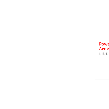
Powe
Λευκ
1,16 €
Α