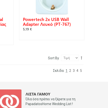
al
Powertech 2x USB Wall
ίας
Adapter Λευκό (PT-767)
5,19 €
Sort By
Σελίδα:
1
2
3
4
5
ΛΊΣΤΑ ΓΆΜΟΥ
Όλα όσα πρέπει να ξέρετε για τη
PapadatosHome Wedding List !