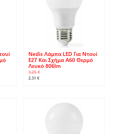
τουί
Nedis Λάμπα LED Για Ντουί
ρμό
E27 Και Σχήμα A60 Θερμό
Λευκό 806lm
3,25 €
2,31 €
ΑΓΟΡΆ