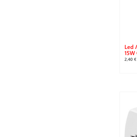
Led 
15W 
2,40 €
Α