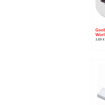
Goob
Worl
3,89 €
Α