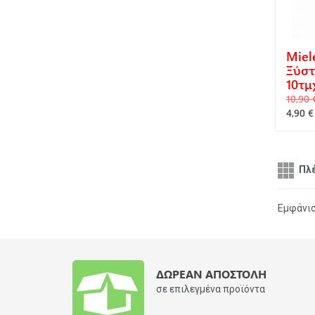
Miel
Ξύστ
10τμ
10,90 
4,90 €
Α
Πλ
Εμφάνι
ΔΩΡΕΆΝ ΑΠΟΣΤΟΛΉ
σε επιλεγμένα προϊόντα