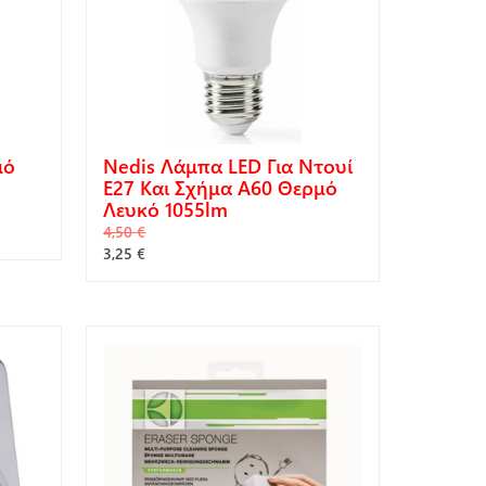
μό
Nedis Λάμπα LED Για Ντουί
E27 Και Σχήμα A60 Θερμό
Λευκό 1055lm
4,50 €
3,25 €
ΑΓΟΡΆ