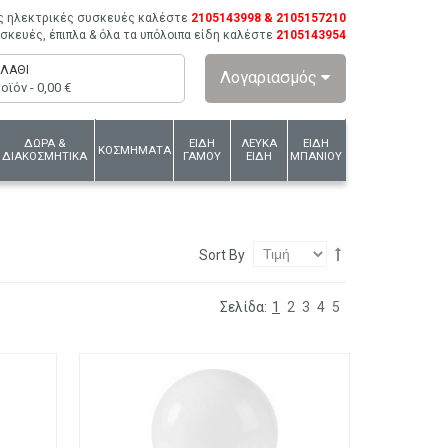
ις ηλεκτρικές συσκευές καλέστε
2105143998 & 2105157210
συσκευές, έπιπλα & όλα τα υπόλοιπα είδη καλέστε
2105143954
ΛΆΘΙ
Λογαριασμός
οϊόν -
0,00 €
ΔΩΡΑ &
ΕΙΔΗ
ΛΕΥΚΑ
ΕΙΔΗ
ΚΟΣΜΗΜΑΤΑ
ΔΙΑΚΟΣΜΗΤΙΚΑ
ΓΑΜΟΥ
ΕΙΔΗ
ΜΠΑΝΙΟΥ
Sort By
Σελίδα:
1
2
3
4
5