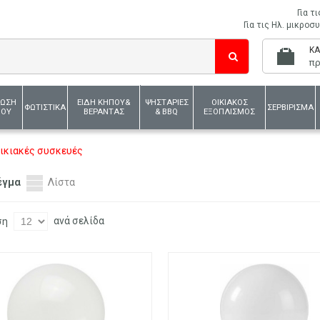
Για τ
Για τις Ηλ. μικρο
ΚΑ
πρ
ΛΩΣΗ
ΕΙΔΗ ΚΗΠΟΥ&
ΨΗΣΤΑΡΙΕΣ
ΟΙΚΙΑΚΟΣ
ΦΩΤΙΣΤΙΚΑ
ΣΕΡΒΙΡΙΣΜΑ
ΙΟΥ
ΒΕΡΑΝΤΑΣ
& BBQ
ΕΞΟΠΛΙΣΜΟΣ
οικιακές συσκευές
έγμα
Λίστα
ανά σελίδα
ση