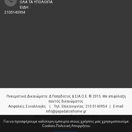
ΟΛΑ ΤΑ ΥΠΟΛΟΙΠΑ
ΕΙΔΗ:
2105143954
Πνευματικά Δικαιώματα: Δ.Παπαδατος & ΣΙΑ Ο.Ε. © 2015. Με επιφύλαξη
παντός δικαιώματος
Aσφαλείς Συναλλαγές | Τηλ. Επικοινωνίας: 210 5143954 | E-mail:
info@papadatoshome.gr
Κατασκευή ιστοσελίδων
:
ClickMedia
Για να προσφέρουμε καλύτερη εμπειρία στους χρήστες μας χρησιμοποιούμε
Cookies.
Πολιτική Απορρήτου